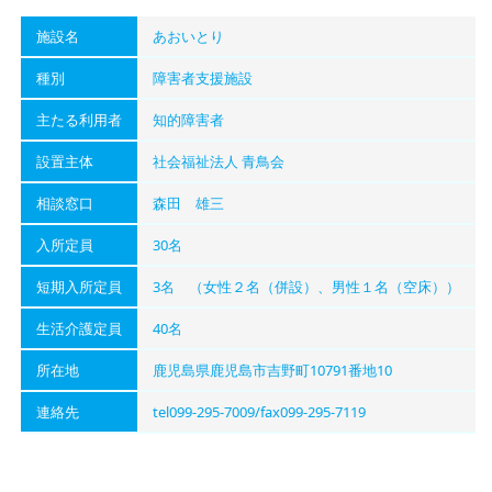
施設名
あおいとり
種別
障害者支援施設
主たる利用者
知的障害者
設置主体
社会福祉法人 青鳥会
相談窓口
森田 雄三
入所定員
30名
短期入所定員
3名 （女性２名（併設）、男性１名（空床））
生活介護定員
40名
所在地
鹿児島県鹿児島市吉野町10791番地10
連絡先
tel099-295-7009/fax099-295-7119